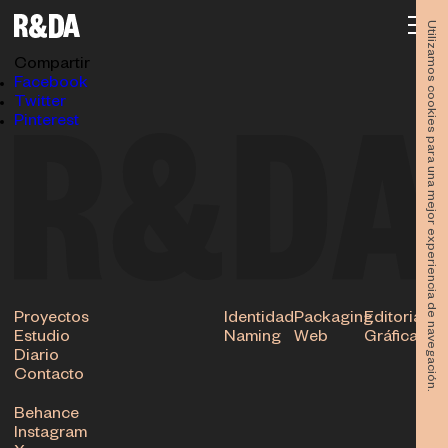
Diseño-Murcia-Open-Day-Rubio-y-del-amo-4732
16.05.2018
Utilizamos cookies para una mejor experiencia de navegación.
Subir
Compartir
Facebook
Twitter
Pinterest
Proyectos
Identidad
Packaging
Editorial
Estudio
Naming
Web
Gráfica
Diario
Contacto
Behance
Instagram