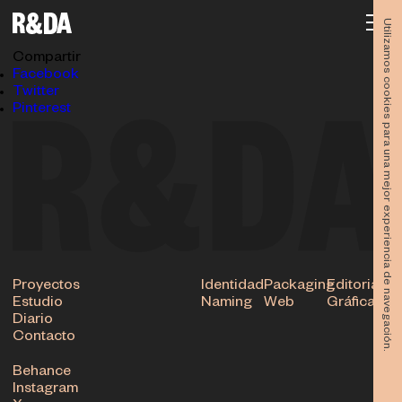
Diseño-Murcia-Open-Day-Rubio-y-del-amo-4747
16.05.2018
Utilizamos cookies para una mejor experiencia de navegación.
Subir
Compartir
Facebook
Twitter
Pinterest
Proyectos
Identidad
Packaging
Editorial
Estudio
Naming
Web
Gráfica
Diario
Contacto
Behance
Instagram