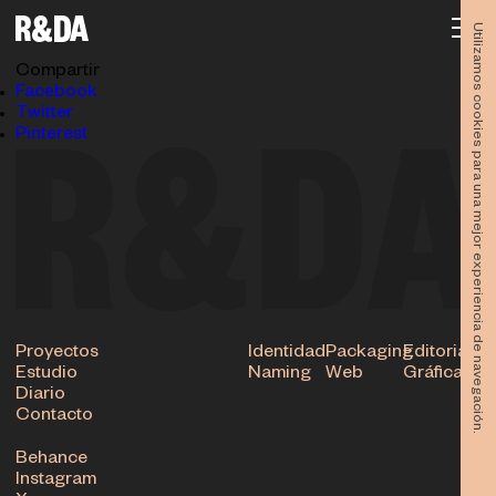
Diseño-Murcia-Open-Day-Rubio-y-del-amo-4802
16.05.2018
Utilizamos cookies para una mejor experiencia de navegación.
Subir
Compartir
Facebook
Twitter
Pinterest
Proyectos
Identidad
Packaging
Editorial
Estudio
Naming
Web
Gráfica
Diario
Contacto
Behance
Instagram