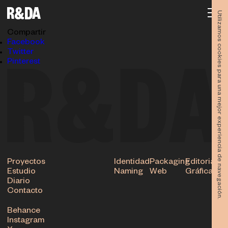
Diseño-Murcia-Open-Day-Rubio-y-del-amo-4806
16.05.2018
Utilizamos cookies para una mejor experiencia de navegación.
Subir
Compartir
Facebook
Twitter
Pinterest
Proyectos
Identidad
Packaging
Editorial
Estudio
Naming
Web
Gráfica
Diario
Contacto
Behance
Instagram