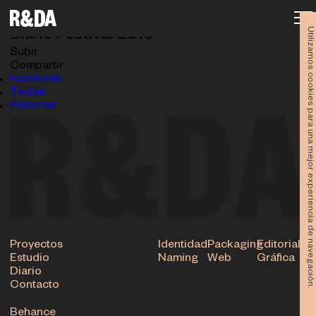
15271818_962925307146991_960335719798963344_
23.05.2024
Utilizamos cookies para una mejor experiencia de navegación.
Blanc Festival 2016
Subir
Compartir
Facebook
Twitter
Pinterest
Proyectos
Identidad
Packaging
Editorial
Estudio
Naming
Web
Gráfica
Diario
Contacto
Behance