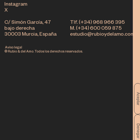
Instagram
X
C/ Simón García, 47
Tlf. (+34) 968 966 395
bajo derecha
M. (+34) 600 059 875
30003 Murcia, España
estudio@rubioydelamo.com
Aviso legal
© Rubio & del Amo. Todos los derechos reservados.
Acepta
Denega