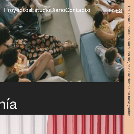
Utilizamos cookies para una mejor experiencia de navegación.
Proyectos
Estudio
Diario
Contacto
EN
ES
nía