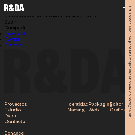
Zoe-PXL_20230628_104624406.MP
29.05.2024
Utilizamos cookies para una mejor experiencia de navegación.
Prácticas en Rubio & del Amo
Subir
Compartir
Facebook
Twitter
Pinterest
Proyectos
Identidad
Packaging
Editorial
Estudio
Naming
Web
Gráfica
Diario
Contacto
Behance