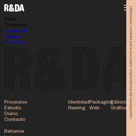
diseno-identidad-papeleria-suzzers-estudio-
rubioydelamo2
Utilizamos cookies para una mejor experiencia de navegación.
16.11.2016
Subir
Compartir
Facebook
Twitter
Pinterest
Proyectos
Identidad
Packaging
Editorial
Estudio
Naming
Web
Gráfica
Diario
Contacto
Behance