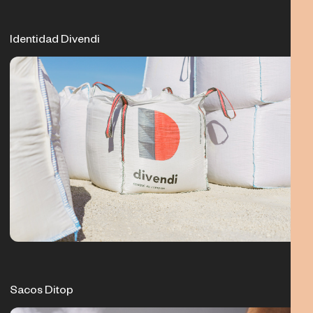
Identidad Divendi
Sacos Ditop