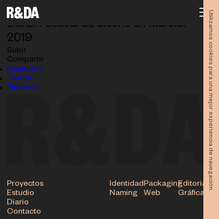
DíaD-2019_V5A2469
03.06.2024
Utilizamos cookies para una mejor experiencia de navegación.
Día D. Festival de diseño en Murcia.
2019
Subir
Compartir
Facebook
Twitter
Pinterest
Proyectos
Identidad
Packaging
Editorial
Estudio
Naming
Web
Gráfica
Diario
Contacto