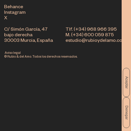
Behance
Instagram
X
C/ Simón García, 47
Tlf. (+34) 968 966 395
bajo derecha
M. (+34) 600 059 875
30003 Murcia, España
estudio@rubioydelamo.com
Aviso legal
© Rubio & del Amo. Todos los derechos reservados.
Aceptar
Denegar