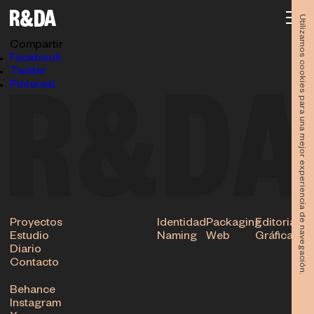
ADOPTA-PERROGRANVIA1-BEHANCE
13.03.2020
Utilizamos cookies para una mejor experiencia de navegación.
Subir
Compartir
Facebook
Twitter
Pinterest
Proyectos
Identidad
Packaging
Editorial
Estudio
Naming
Web
Gráfica
Diario
Contacto
Behance
Instagram