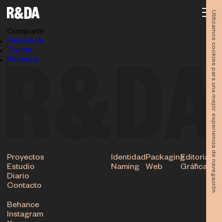
euvasabiki-565 RET2
09.01.2024
Utilizamos cookies para una mejor experiencia de navegación.
Subir
Compartir
Facebook
Twitter
Pinterest
Proyectos
Identidad
Packaging
Editorial
Estudio
Naming
Web
Gráfica
Diario
Contacto
Behance
Instagram