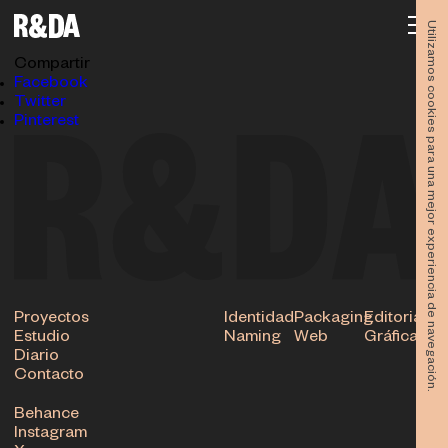
Formarte — Web cover
13.05.2026
Utilizamos cookies para una mejor experiencia de navegación.
Subir
Compartir
Facebook
Twitter
Pinterest
Proyectos
Identidad
Packaging
Editorial
Estudio
Naming
Web
Gráfica
Diario
Contacto
Behance
Instagram