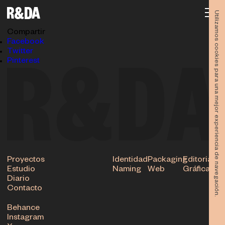
buzo_behance
10.05.2024
Utilizamos cookies para una mejor experiencia de navegación.
Subir
Compartir
Facebook
Twitter
Pinterest
Proyectos
Identidad
Packaging
Editorial
Estudio
Naming
Web
Gráfica
Diario
Contacto
Behance
Instagram