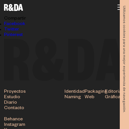
GK8A3544-vertical
27.08.2025
Utilizamos cookies para una mejor experiencia de navegación.
Subir
Compartir
Facebook
Twitter
Pinterest
Proyectos
Identidad
Packaging
Editorial
Estudio
Naming
Web
Gráfica
Diario
Contacto
Behance
Instagram