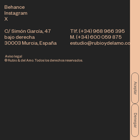
Behance
Instagram
X
C/ Simón García, 47
Tlf. (+34) 968 966 395
bajo derecha
M. (+34) 600 059 875
30003 Murcia, España
estudio@rubioydelamo.com
Aviso legal
© Rubio & del Amo. Todos los derechos reservados.
Aceptar
Denegar