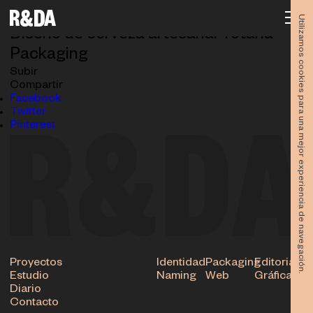
Barbara Cerveza
27.08.2025
Utilizamos cookies para una mejor experiencia de navegación.
Diseño de cerveza artesanal Totana
Packaging
Subir
Compartir
Facebook
Twitter
Pinterest
Proyectos
Identidad
Packaging
Editorial
Estudio
Naming
Web
Gráfica
Diario
Contacto