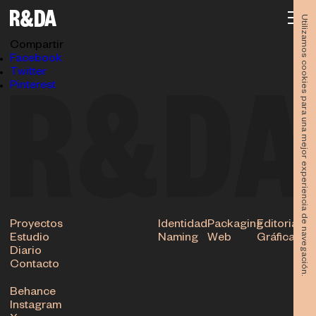
00-R&DA_MAR-MENOR-Mosaico
21.03.2022
Utilizamos cookies para una mejor experiencia de navegación.
Subir
Compartir
Facebook
Twitter
Pinterest
Proyectos
Identidad
Packaging
Editorial
Estudio
Naming
Web
Gráfica
Diario
Contacto
Behance
Instagram