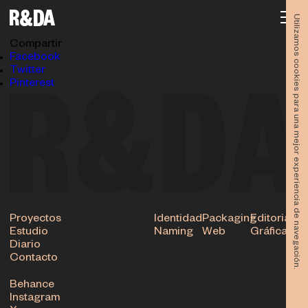
R&DA_MAR-MENOR-Dossier-10B
25.03.2022
Utilizamos cookies para una mejor experiencia de navegación.
Subir
Compartir
Facebook
Twitter
Pinterest
Proyectos
Identidad
Packaging
Editorial
Estudio
Naming
Web
Gráfica
Diario
Contacto
Behance
Instagram