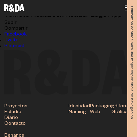
Tomoto Cover Web
14.04.2025
Utilizamos cookies para una mejor experiencia de navegación.
Tomoto Roadbook Reader Logo App
Subir
Compartir
Facebook
Twitter
Pinterest
Proyectos
Identidad
Packaging
Editorial
Estudio
Naming
Web
Gráfica
Diario
Contacto
Behance