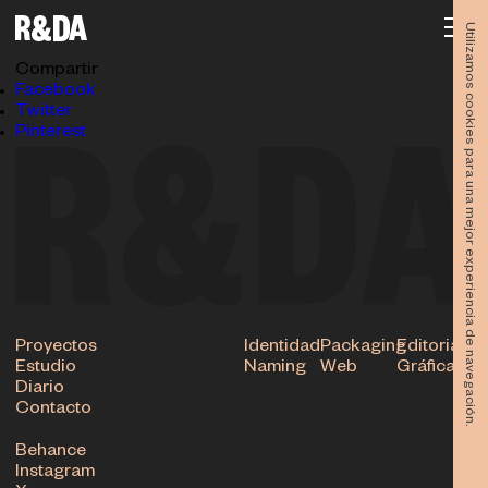
Feria-de-Murcia-2017-rubioydelamo-app1
30.01.2018
Utilizamos cookies para una mejor experiencia de navegación.
Subir
Compartir
Facebook
Twitter
Pinterest
Proyectos
Identidad
Packaging
Editorial
Estudio
Naming
Web
Gráfica
Diario
Contacto
Behance
Instagram