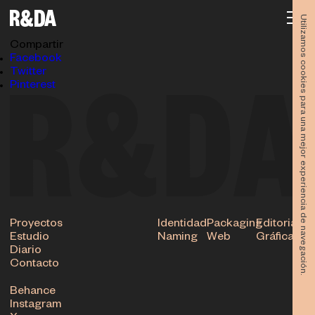
Feria-de-Murcia-2017-rubioydelamo-app6
30.01.2018
Utilizamos cookies para una mejor experiencia de navegación.
Subir
Compartir
Facebook
Twitter
Pinterest
Proyectos
Identidad
Packaging
Editorial
Estudio
Naming
Web
Gráfica
Diario
Contacto
Behance
Instagram