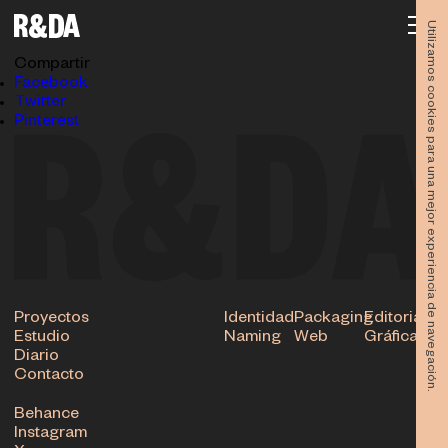
Feria-de-Murcia-2017-rubioydelamo-folleto-007
30.01.2018
Utilizamos cookies para una mejor experiencia de navegación.
Subir
Compartir
Facebook
Twitter
Pinterest
Proyectos
Identidad
Packaging
Editorial
Estudio
Naming
Web
Gráfica
Diario
Contacto
Behance
Instagram