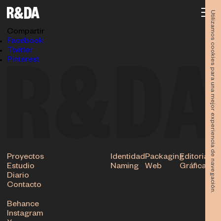
Mesa de trabajo 1 copia 2
30.01.2018
Utilizamos cookies para una mejor experiencia de navegación.
Subir
Compartir
Facebook
Twitter
Pinterest
Proyectos
Identidad
Packaging
Editorial
Estudio
Naming
Web
Gráfica
Diario
Contacto
Behance
Instagram