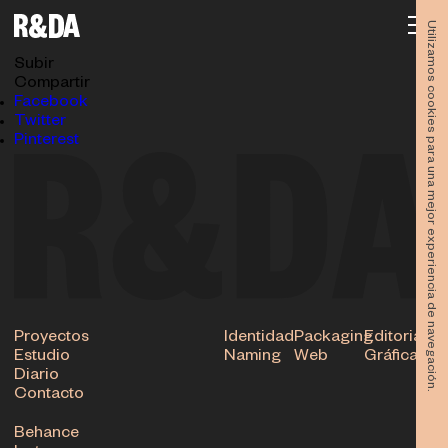
diseno-libro-torres-garcia-estudio-rubioydelamo-TG-
6578012
Utilizamos cookies para una mejor experiencia de navegación.
24.08.2016
Subir
Compartir
Facebook
Twitter
Pinterest
Proyectos
Identidad
Packaging
Editorial
Estudio
Naming
Web
Gráfica
Diario
Contacto
Behance