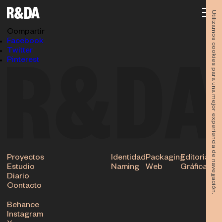
Alma-envero-2018-rubioydelamo-botellas-detalle
15.05.2024
Utilizamos cookies para una mejor experiencia de navegación.
Subir
Compartir
Facebook
Twitter
Pinterest
Proyectos
Identidad
Packaging
Editorial
Estudio
Naming
Web
Gráfica
Diario
Contacto
Behance
Instagram