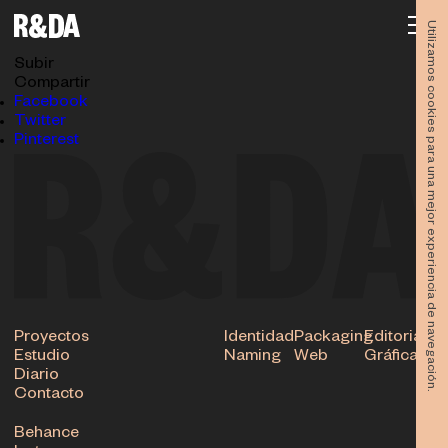
diseno-identidad-corporativa-manual-vehiculos-
mobel-estudio-rubioydelamo-11
Utilizamos cookies para una mejor experiencia de navegación.
10.10.2016
Subir
Compartir
Facebook
Twitter
Pinterest
Proyectos
Identidad
Packaging
Editorial
Estudio
Naming
Web
Gráfica
Diario
Contacto
Behance