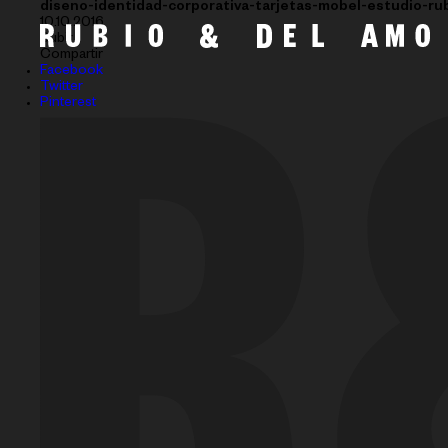
diseno-identidad-corporativa-tarjetas-mobel-estudio-r
10.10.2016
Subir
Compartir
Facebook
Twitter
Pinterest