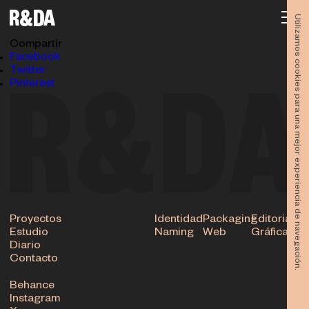
Revista Dínamo
08.05.2024
Utilizamos cookies para una mejor experiencia de navegación.
Subir
Compartir
Facebook
Twitter
Pinterest
Proyectos
Identidad
Packaging
Editorial
Estudio
Naming
Web
Gráfica
Diario
Contacto
Behance
Instagram