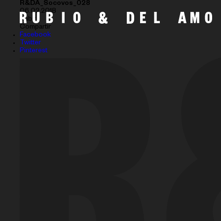
R&DA_Socovos_028
06.02.2018
Subir
Compartir
Facebook
Twitter
Pinterest