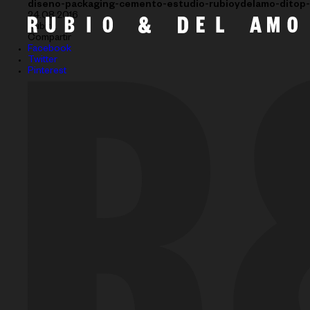
diseno-packaging-cemento-estudio-rubioydelamo-ditop-p
24.08.2016
Subir
Compartir
Facebook
Twitter
Pinterest