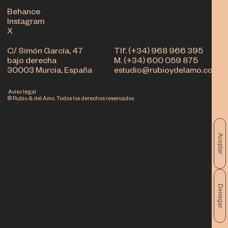
Behance
Instagram
X
C/ Simón García, 47
Tlf. (+34) 968 966 395
bajo derecha
M. (+34) 600 059 875
30003 Murcia, España
estudio@rubioydelamo.com
Aviso legal
© Rubio & del Amo. Todos los derechos reservados.
Aceptar
Denegar