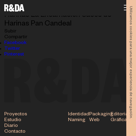
HE – Saco Candeal
18.07.2025
Utilizamos cookies para una mejor experiencia de navegación.
Harinas La Encarnación Sacos de
Harinas Pan Candeal
Subir
Compartir
Facebook
Twitter
Pinterest
Proyectos
Identidad
Packaging
Editorial
Estudio
Naming
Web
Gráfica
Diario
Contacto