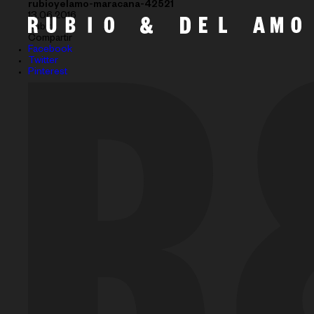
rubioyelamo-maracana-42521
13.06.2016
Subir
Compartir
Facebook
Twitter
Pinterest