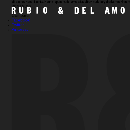
diseno-editorial-enriquerubio-estudio-rubioydelamo-ho
26.10.2016
Subir
Compartir
Facebook
Twitter
Pinterest