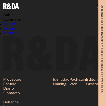
diseno-editorial-enriquerubio-estudio-rubioydelamo-
interior2-2
Utilizamos cookies para una mejor experiencia de navegación.
17.10.2016
Subir
Compartir
Facebook
Twitter
Pinterest
Proyectos
Identidad
Packaging
Editorial
Estudio
Naming
Web
Gráfica
Diario
Contacto
Behance