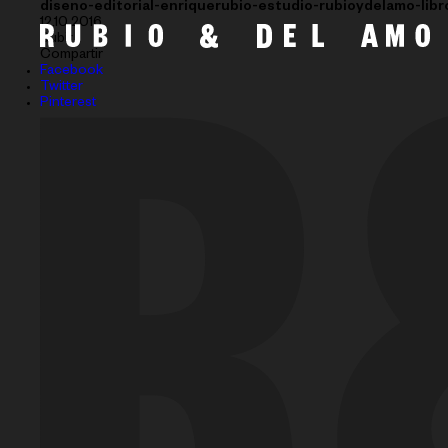
diseno-editorial-enriquerubio-estudio-rubioydelamo-libr
12.10.2016
Subir
Compartir
Facebook
Twitter
Pinterest