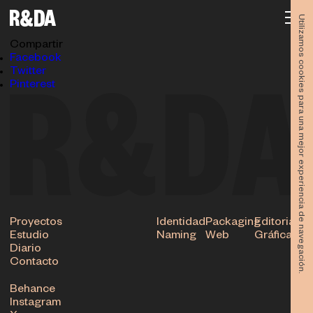
jmllobet_cita
25.06.2021
Utilizamos cookies para una mejor experiencia de navegación.
Subir
Compartir
Facebook
Twitter
Pinterest
Proyectos
Identidad
Packaging
Editorial
Estudio
Naming
Web
Gráfica
Diario
Contacto
Behance
Instagram