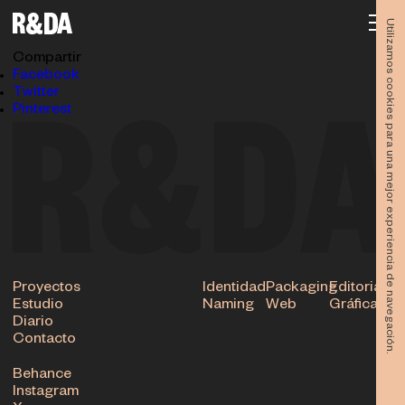
CUADRADO-manu
25.11.2021
Utilizamos cookies para una mejor experiencia de navegación.
Subir
Compartir
Facebook
Twitter
Pinterest
Proyectos
Identidad
Packaging
Editorial
Estudio
Naming
Web
Gráfica
Diario
Contacto
Behance
Instagram