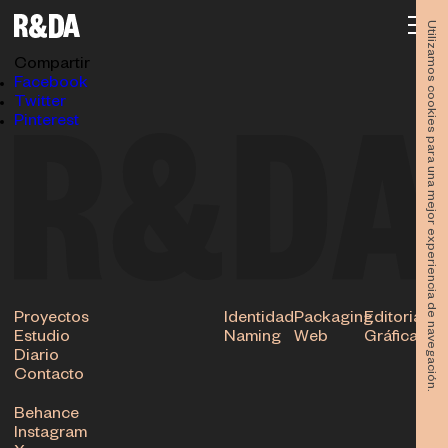
DEKKO-mockup-camiseta-y-bandana
25.11.2021
Utilizamos cookies para una mejor experiencia de navegación.
Subir
Compartir
Facebook
Twitter
Pinterest
Proyectos
Identidad
Packaging
Editorial
Estudio
Naming
Web
Gráfica
Diario
Contacto
Behance
Instagram