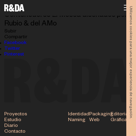
El-Mosca-2018-rubioydelamo-contenedor-detalle
31.10.2018
Utilizamos cookies para una mejor experiencia de navegación.
Contenedores El Mosca diseñados por
Rubio & del AMo
Subir
Compartir
Facebook
Twitter
Pinterest
Proyectos
Identidad
Packaging
Editorial
Estudio
Naming
Web
Gráfica
Diario
Contacto