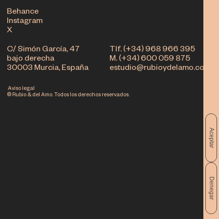
Behance
Instagram
X
C/ Simón García, 47
Tlf. (+34) 968 966 395
bajo derecha
M. (+34) 600 059 875
30003 Murcia, España
estudio@rubioydelamo.com
Aviso legal
© Rubio & del Amo. Todos los derechos reservados.
Aceptar
Denegar