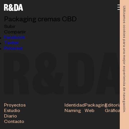
Rubio&delAmo-Trichome-hidratante-tubo-delantera-
alzado
Utilizamos cookies para una mejor experiencia de navegación.
27.08.2024
Packaging cremas CBD
Subir
Compartir
Facebook
Twitter
Pinterest
Proyectos
Identidad
Packaging
Editorial
Estudio
Naming
Web
Gráfica
Diario
Contacto