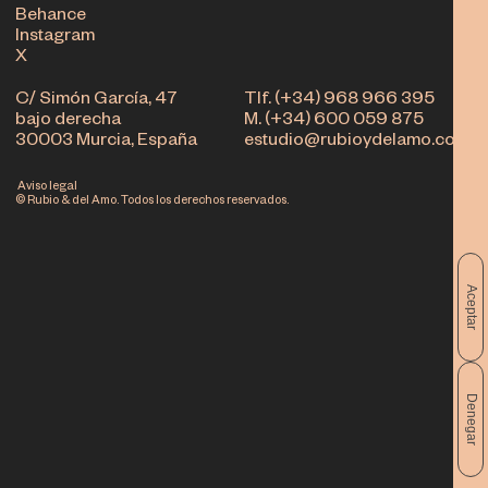
Behance
Instagram
X
C/ Simón García, 47
Tlf. (+34) 968 966 395
bajo derecha
M. (+34) 600 059 875
30003 Murcia, España
estudio@rubioydelamo.com
Aviso legal
© Rubio & del Amo. Todos los derechos reservados.
Aceptar
Denegar