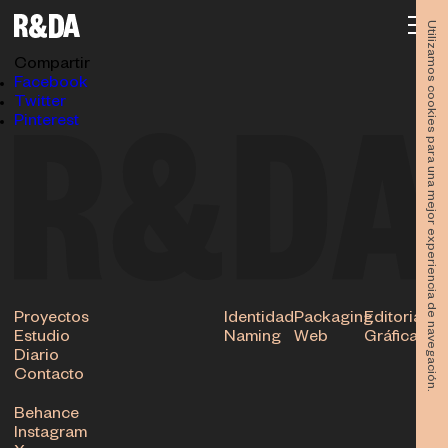
Efix-Camiseta-Trasera
10.09.2025
Utilizamos cookies para una mejor experiencia de navegación.
Subir
Compartir
Facebook
Twitter
Pinterest
Proyectos
Identidad
Packaging
Editorial
Estudio
Naming
Web
Gráfica
Diario
Contacto
Behance
Instagram