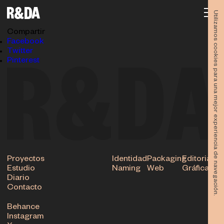
Ayllon Funeraria Logo Branding Animación
10.05.2024
Utilizamos cookies para una mejor experiencia de navegación.
Subir
Compartir
Facebook
Twitter
Pinterest
Proyectos
Identidad
Packaging
Editorial
Estudio
Naming
Web
Gráfica
Diario
Contacto
Behance
Instagram