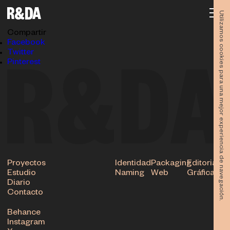
DELIVERY_WEB
08.05.2024
Utilizamos cookies para una mejor experiencia de navegación.
Subir
Compartir
Facebook
Twitter
Pinterest
Proyectos
Identidad
Packaging
Editorial
Estudio
Naming
Web
Gráfica
Diario
Contacto
Behance
Instagram