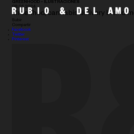
GREENHOOD – ILUSTRACIONES
08.05.2024
Greenhod, cannabis delivery brand mo
Subir
Compartir
Facebook
Twitter
Pinterest