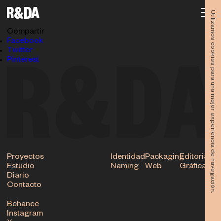
La Madrugada Panadería
13.05.2024
Utilizamos cookies para una mejor experiencia de navegación.
Subir
Compartir
Facebook
Twitter
Pinterest
Proyectos
Identidad
Packaging
Editorial
Estudio
Naming
Web
Gráfica
Diario
Contacto
Behance
Instagram