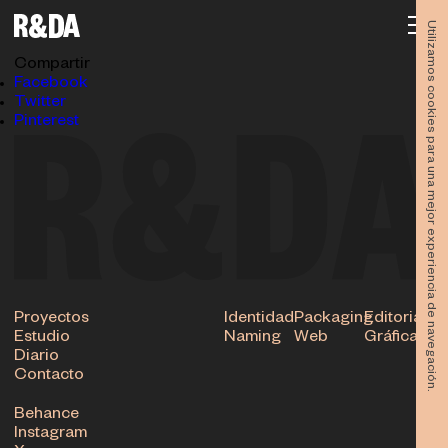
LOGOCLK_2
10.06.2021
Utilizamos cookies para una mejor experiencia de navegación.
Subir
Compartir
Facebook
Twitter
Pinterest
Proyectos
Identidad
Packaging
Editorial
Estudio
Naming
Web
Gráfica
Diario
Contacto
Behance
Instagram