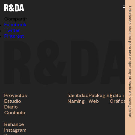
SISTEMAS_FURGO_TRASERA_WEB
03.04.2020
Utilizamos cookies para una mejor experiencia de navegación.
Subir
Compartir
Facebook
Twitter
Pinterest
Proyectos
Identidad
Packaging
Editorial
Estudio
Naming
Web
Gráfica
Diario
Contacto
Behance
Instagram