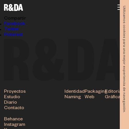
bodegones_web_filatto_botella_1l_02
09.05.2022
Utilizamos cookies para una mejor experiencia de navegación.
Subir
Compartir
Facebook
Twitter
Pinterest
Proyectos
Identidad
Packaging
Editorial
Estudio
Naming
Web
Gráfica
Diario
Contacto
Behance
Instagram