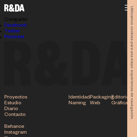
Interior-Catalogo-Filatto_0
09.05.2022
Utilizamos cookies para una mejor experiencia de navegación.
Subir
Compartir
Facebook
Twitter
Pinterest
Proyectos
Identidad
Packaging
Editorial
Estudio
Naming
Web
Gráfica
Diario
Contacto
Behance
Instagram