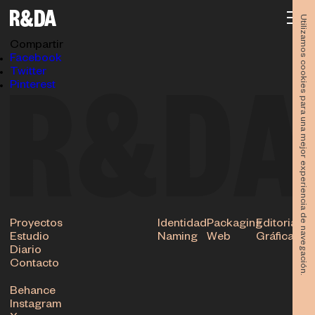
OHM-Posters
13.05.2026
Utilizamos cookies para una mejor experiencia de navegación.
Subir
Compartir
Facebook
Twitter
Pinterest
Proyectos
Identidad
Packaging
Editorial
Estudio
Naming
Web
Gráfica
Diario
Contacto
Behance
Instagram